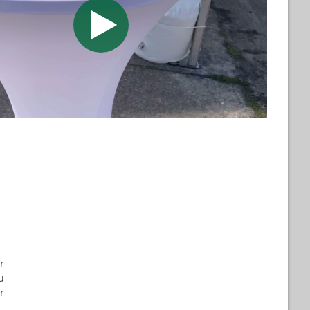
r
u
r