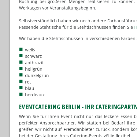
Buchung bei größeren Mengen realisieren zu können, 
Werktagen vor Veranstaltungsbeginn.
Selbstverständlich haben wir noch andere Farbausführu
Passende Stehtische für die Stehtischhussen finden Sie
H
Wir haben die Stehtischhussen in verschiedenen Farben:
weiß
schwarz
anthrazit
hellgrün
dunkelgrün
rot
blau
bordeaux
EVENTCATERING BERLIN - IHR CATERINGPART
Wenn Sie für Ihren Event nicht nur das leckere Essen 
perfekter Ansprechpartner. Wir statten bei Bedarf Ih
greifen wir nicht auf Fremdanbieter zurück, sondern kö
bei der Gestaltung Ihres Catering-Events völlig flexibel.