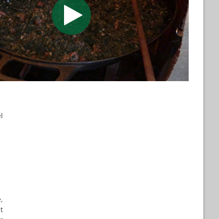
l
,
t