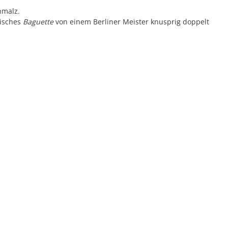
hmalz.
risches
Baguette
von einem Berliner Meister knusprig doppelt